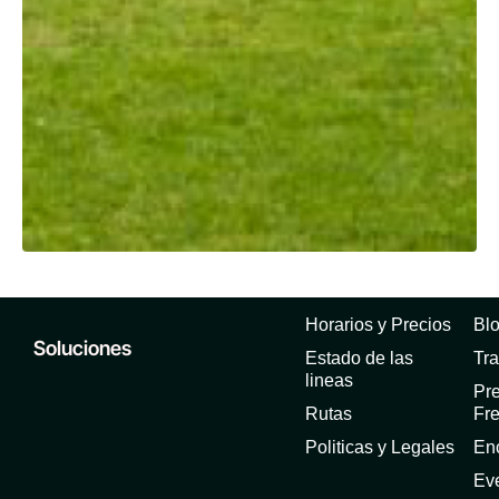
Horarios y Precios
Bl
Soluciones
Estado de las
Tra
lineas
Pr
Rutas
Fr
Politicas y Legales
En
Ev